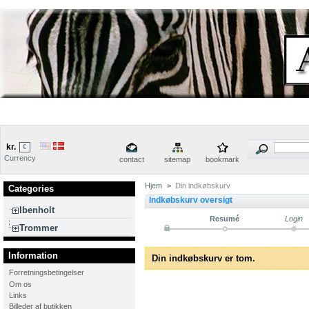
kr.
€
Currency
contact
sitemap
bookmark
Hjem
>
Din indkøbskurv
Categories
Indkøbskurv oversigt
Ibenholt
Resumé
Login
Trommer
Information
Din indkøbskurv er tom.
Forretningsbetingelser
Om os
Links
Billeder af butikken