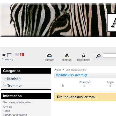
kr.
€
Currency
contact
sitemap
bookmark
Hjem
>
Din indkøbskurv
Categories
Indkøbskurv oversigt
Ibenholt
Resumé
Login
Trommer
Information
Din indkøbskurv er tom.
Forretningsbetingelser
Om os
Links
Billeder af butikken